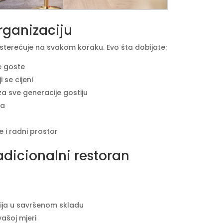
rganizaciju
asterećuje na svakom koraku. Evo šta dobijate:
e goste
 se cijeni
za sve generacije gostiju
ka
 i radni prostor
adicionalni restoran
ncija u savršenom skladu
 vašoj mjeri