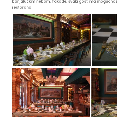
banjalučkim nebom. Takođe, svaki gost ima mogućnost
restorana
.