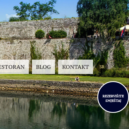
ESTORAN
BLOG
KONTAKT
SR
REZERVIŠITE
SMJEŠTAJ