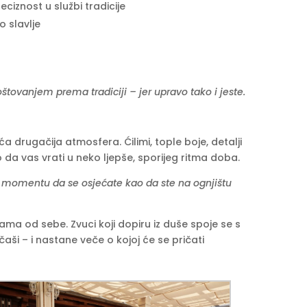
ciznost u službi tradicije
o slavlje
oštovanjem prema tradiciji – jer upravo tako i jeste.
a drugačija atmosfera. Ćilimi, tople boje, detalji
o da vas vrati u neko ljepše, sporijeg ritma doba.
m momentu da se osjećate kao da ste na ognjištu
a od sebe. Zvuci koji dopiru iz duše spoje se s
i – i nastane veče o kojoj će se pričati