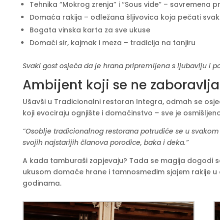
Tehnika “Mokrog zrenja” i “Sous vide” – savremena pre
Domaća rakija – odležana šljivovica koja pečati svak
Bogata vinska karta za sve ukuse
Domaći sir, kajmak i meza – tradicija na tanjiru
Svaki gost osjeća da je hrana pripremljena s ljubavlju i p
Ambijent koji se ne zaboravlja
Ušavši u Tradicionalni restoran Integra, odmah se osjeć
koji evociraju ognjište i domaćinstvo – sve je osmišljen
“Osoblje tradicionalnog restorana potrudiće se u svako
svojih najstarijih članova porodice, baka i deka.”
A kada tamburaši zapjevaju? Tada se magija dogodi sam
ukusom domaće hrane i tamnosmeđim sjajem rakije u čaš
godinama.