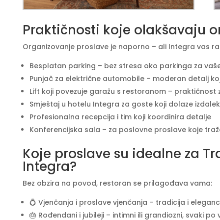
Praktičnosti koje olakšavaju o
Organizovanje proslave je naporno – ali Integra vas r
Besplatan parking – bez stresa oko parkinga za vaš
Punjač za električne automobile – moderan detalj koji
Lift koji povezuje garažu s restoranom – praktičnost 
Smještaj u hotelu Integra za goste koji dolaze izdale
Profesionalna recepcija i tim koji koordinira detalje
Konferencijska sala – za poslovne proslave koje traže
Koje proslave su idealne za Tr
Integra?
Bez obzira na povod, restoran se prilagođava vama:
💍 Vjenčanja i proslave vjenčanja – tradicija i elega
🎂 Rođendani i jubileji – intimni ili grandiozni, svaki po