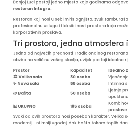
Banjoj Luci postoji jedno mjesto koje godinama odgov
restoran Integra.
Restoran koji nosi u sebi miris ognjišta, zvuk tamburaša
profesionalnu uslugu i fleksibilnost prostora koja može 
korporativnih proslava.
Tri prostora, jedna atmosfera
Jedna od najvećih prednosti Tradicionalnog restorana I
obzira na veličinu vašeg slavlja, uvijek postoji idealno r
Prostor
Kapacitet
Idealno 
🏛️ Velika sala
80 osoba
Vjenčanja,
✨ Nova sala
55 osoba
Intimna s
Ljetnje pr
🌿 Bašta
50 osoba
opuštena 
Kombinova
📊 UKUPNO
185 osoba
proslave
Svaki od ovih prostora nosi poseban karakter. Velika s
moderniji i intimniji ugođaj, dok bašta tokom toplih d