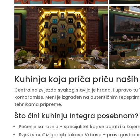
Kuhinja koja priča priču naši
Centralna zvijezda svakog slavlja je hrana. I upravo tu
kompromise. Meni je izgrađen na autentičnim recepti
tehnikama pripreme.
Što čini kuhinju Integra posebnom?
Pečenje sa ražnja – specijalitet koji se pamti i o koje
Svježi smuđ iz gornjih tokova Vrbasa – pravi gastrono