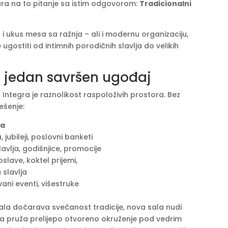
ara na to pitanje sa istim odgovorom:
Tradicionalni
 i ukus mesa sa ražnja – ali i modernu organizaciju,
ugostiti od intimnih porodičnih slavlja do velikih
 i jedan savršen ugođaj
ntegra je raznolikost raspoloživih prostora. Bez
ješenje:
za
 jubileji, poslovni banketi
lavlja, godišnjice, promocije
oslave, koktel prijemi,
slavlja
ni eventi, višestruke
ala dočarava svečanost tradicije, nova sala nudi
ana pruža prelijepo otvoreno okruženje pod vedrim