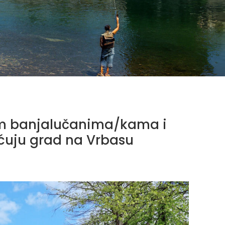
vim banjalučanima/kama i
ećuju grad na Vrbasu