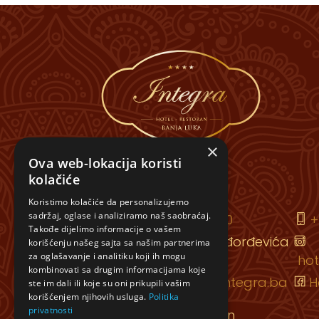
×
Ova web-lokacija koristi
kolačiće
RECEPCIJA
Koristimo kolačiće da personalizujemo
sadržaj, oglase i analiziramo naš saobraćaj.
+ 387 (0)51 493 420
+
Takođe dijelimo informacije o vašem
Kralja Petra I Karađorđevića
korišćenju našeg sajta sa našim partnerima
za oglašavanje i analitiku koji ih mogu
129
hot
kombinovati sa drugim informacijama koje
banjaluka@hotelintegra.ba
H
ste im dali ili koje su oni prikupili vašim
korišćenjem njihovih usluga.
Politika
privatnosti
Tradicionalni restoran