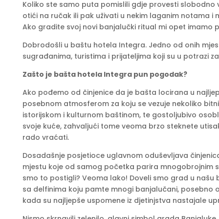
Koliko ste samo puta pomislili gdje provesti slobodno vr
otići na ručak ili pak uživati u nekim laganim notama i 
Ako gradite svoj novi banjalučki ritual mi opet imamo p
Dobrodošli u baštu hotela Integra. Jedno od onih mje
sugrađanima, turistima i prijateljima koji su u potrazi 
Zašto je bašta hotela Integra pun pogodak?
Ako pođemo od činjenice da je bašta locirana u najljep
posebnom atmosferom za koju se vezuje nekoliko bitni
istorijskom i kulturnom baštinom, te gostoljubivo osobl
svoje kuće, zahvaljući tome veoma brzo steknete utisa
rado vraćati.
Dosadašnje posjetioce uglavnom oduševljava činjenica
mjestu koje od samog početka parira mnogobrojnim svje
smo to postigli? Veoma lako! Doveli smo grad u našu b
sa delfinima koju pamte mnogi banjalučani, posebno oni k
kada su najljepše uspomene iz djetinjstva nastajale u
Nismo skrnavili zelenilo, glavni simbol grada Banjaluke, 