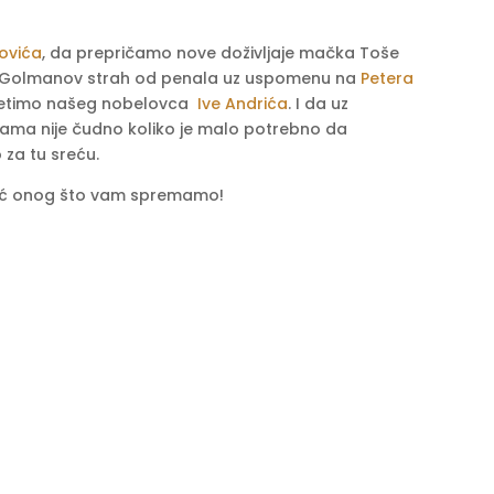
ovića
, da prepričamo nove doživljaje mačka Toše
 Golmanov strah od penala uz uspomenu na
Petera
risjetimo našeg nobelovca
Ive Andrića
. I da uz
ma nije čudno koliko je malo potrebno da
za tu sreću.
jelić onog što vam spremamo!