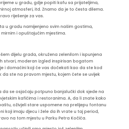
ijeme u gradu, gdje popiti kafu sa prijateljima,
mirnoj atmosferi, itd. Znamo da je to česta dilema.
ravo riješenje za vas.
sta u gradu namijenjeno svim našim gostima,
za mirnim i opuštajućim mjestima.
šem dijelu grada, okružena zelenilom i ispunjena
h stvari, moderan izgled inspirisan bogatom
je i domaćini koji će vas dočekati kao da ste kod
k da ste na pravom mjestu, kojem ćete se uvijek
 da se osjaćaju potpuno banjalučki dok sjede na
tskim kafićima i restoranima. A, da li znate kako
aštu, oživjeli stare uspomene na prelijepu fontanu
oji imaju djecu i žele da ih vrate u taj period,
pravo na tom mjestu u Parku Petra Kočića.
naprotiv učinili smo mjesto još zelenijim.