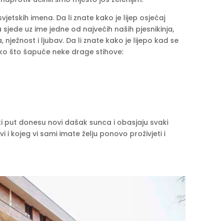
jetskih imena. Da li znate kako je lijep osjećaj
a sjede uz ime jedne od najvećih naših pjesnikinja,
nježnost i ljubav. Da li znate kako je lijepo kad se
ko što šapuće neke drage stihove:
i put donesu novi dašak sunca i obasjaju svaki
i i kojeg vi sami imate želju ponovo proživjeti i