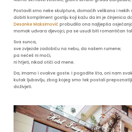
Postavili smo neke skulpture, domaćih velikana i nekih sv
dobiti kompliment gostiju koji kažu da im je činjenica d
Desanke Maksimović
probudila ona najljepša osjećanja, 
momak udvara djevojci, pa se usudi biti romantičan ta
Sva sunca,
sve zvijezde zadobiću na nebu, da našem rumene;
pa nećeš ni moći,
ni htjeti, nikad otići od mene.
Da, imamo i ovakve goste. I pogodite šta, oni nam svak
kutak ljubavlju, zbog kojeg smo tek postali prepoznatljiv
doživjeti.